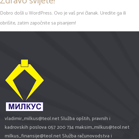
Zdravo svijete!
Dobro došli u WordPress. Ovo je vaš prvi članak. Uredite ga ili
obrišite, zatim započnite sa pisanjem!
vladimir­­_milkus@teol.net Služba opštih, pravnih i
kadrovskih poslova 057 200 734 maksim_milkus@teol.net
milkus_finansije@teol.net Služba računovodstva i